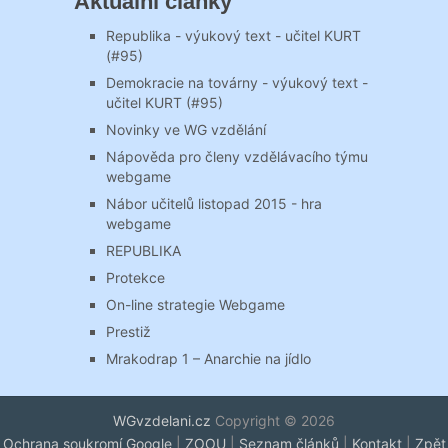
Aktuální články
Republika - výukový text - učitel KURT
(#95)
Demokracie na továrny - výukový text -
učitel KURT (#95)
Novinky ve WG vzdělání
Nápověda pro členy vzdělávacího týmu
webgame
Nábor učitelů listopad 2015 - hra
webgame
REPUBLIKA
Protekce
On-line strategie Webgame
Prestiž
Mrakodrap 1 – Anarchie na jídlo
WGvzdelani.cz
Copyright © 2026
Ochrana soukromí Google
|
ZOOU
|
Seznam článků
|
Kontakt
|
Zpět