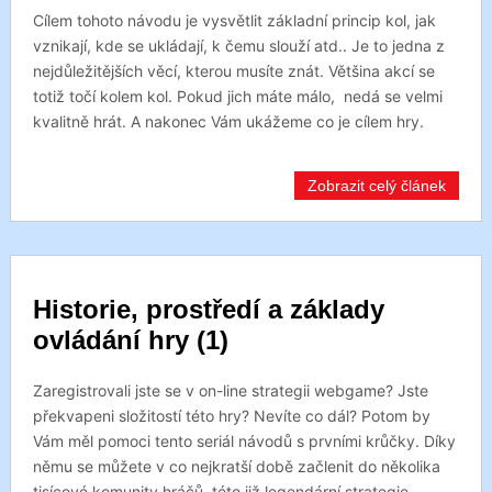
Cílem tohoto návodu je vysvětlit základní princip kol, jak
vznikají, kde se ukládají, k čemu slouží atd.. Je to jedna z
nejdůležitějších věcí, kterou musíte znát. Většina akcí se
totiž točí kolem kol. Pokud jich máte málo, nedá se velmi
kvalitně hrát. A nakonec Vám ukážeme co je cílem hry.
Zobrazit celý článek
Historie, prostředí a základy
ovládání hry (1)
Zaregistrovali jste se v on-line strategii webgame? Jste
překvapeni složitostí této hry? Nevíte co dál? Potom by
Vám měl pomoci tento seriál návodů s prvními krůčky. Díky
němu se můžete v co nejkratší době začlenit do několika
tisícové komunity hráčů, této již legendární strategie.